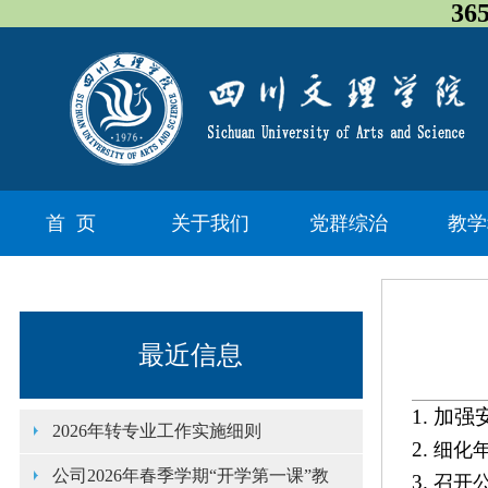
36
首 页
关于我们
党群综治
教学
最近信息
1.
加强
2026年转专业工作实施细则
2.
细化
公司2026年春季学期“开学第一课”教
3.
召开