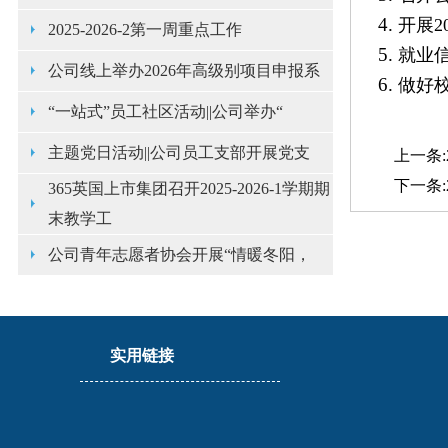
4.
开展2
2025-2026-2第一周重点工作
5.
就业
公司线上举办2026年高级别项目申报系
6.
做好
“一站式”员工社区活动||公司举办“
主题党日活动||公司员工支部开展党支
上一条:
下一条:
365英国上市集团召开2025-2026-1学期期
末教学工
公司青年志愿者协会开展“情暖冬阳，
实用链接