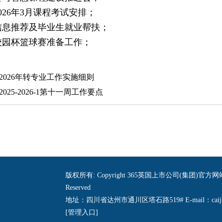
026年3月课程考试安排；
信息推荐及毕业生就业帮扶；
校园杯篮球赛准备工作；
2026年转专业工作实施细则
2025-2026-1第十一周工作要点
版权所有: Copyright 365英国上市公司(集团)官方网站-Globa
Reserved
地址：四川省达州市通川区塔石路519# E-mail：caijgl
[管理入口]