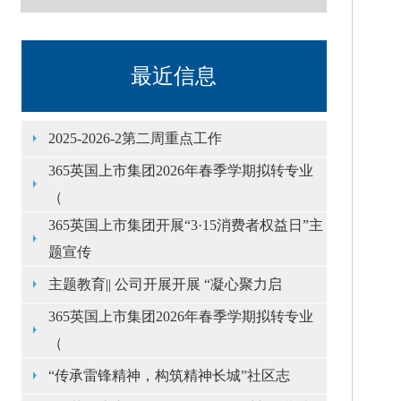
最近信息
2025-2026-2第二周重点工作
365英国上市集团2026年春季学期拟转专业
（
365英国上市集团开展“3·15消费者权益日”主
题宣传
主题教育|| 公司开展开展 “凝心聚力启
365英国上市集团2026年春季学期拟转专业
（
“传承雷锋精神，构筑精神长城”社区志