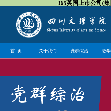
365英国上市公司(集团)
首 页
关于我们
党群综治
教学