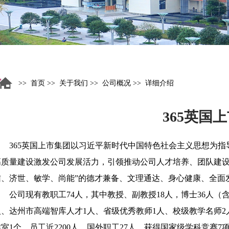
>> 首页 >> 关于我们 >> 公司概况 >> 详细介绍
365英国
365英国上市集团以习近平新时代中国特色社会主义思想为指
高质量建设激发公司发展活力，引领推动公司人才培养、团队建设
信、济世、敏学、尚能”的德才兼备、文理通达、身心健康、全面
公司现有教职工74人，其中教授、副教授18人，博士36人（
人、达州市高端智库人才1人、省级优秀教师1人、校级教学名师2
室1个，员工近2200人、国外职工27人、获得国家级学科竞赛7