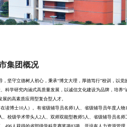
上市集团概况
导，坚守立德树人初心，秉承“博文大理，厚德笃行”校训，以党
、科学研究内涵式高质量发展，以诚信文化建设为品牌，培养“
发展的高素质应用型复合型人才。
含在读博士10人）。有省级辅导员名师1人、省级辅导员年度人物
人、校级学术带头人2人、双师双能型教师5人、省级辅导员名师
项、496人获得的省部级学科竞赛奖项83项。开设有人力资源管理