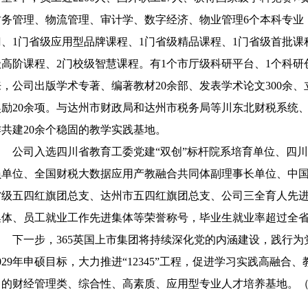
财务管理、物流管理、审计学、数字经济、物业管理6个本科专业
门、1门省级应用型品牌课程、1门省级精品课程、1门省级首批课
级高阶课程、2门校级智慧课程。有1个市厅级科研平台、1个科研
来，公司出版学术专著、编著教材20余部、发表学术论文300余、
奖励20余项。与达州市财政局和达州市税务局等川东北财税系统
作共建20余个稳固的教学实践基地。
公司入选四川省教育工委党建“双创”标杆院系培育单位、四
员单位、全国财税大数据应用产教融合共同体副理事长单位、中
省级五四红旗团总支、达州市五四红旗团总支、公司三全育人先
集体、员工就业工作先进集体等荣誉称号，毕业生就业率超过全省
下一步，365英国上市集团将持续深化党的内涵建设，践行为
2029年申硕目标，大力推进“12345”工程，促进学习实践高
力的财经管理类、综合性、高素质、应用型专业人才培养基地。（以