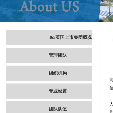
365英国上市集团概况
管理团队
组织机构
专业设置
团队队伍
作