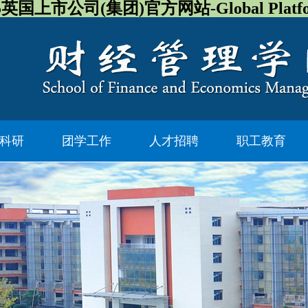
5英国上市公司(集团)官方网站-Global Platf
科研
团学工作
人才招聘
职工教育