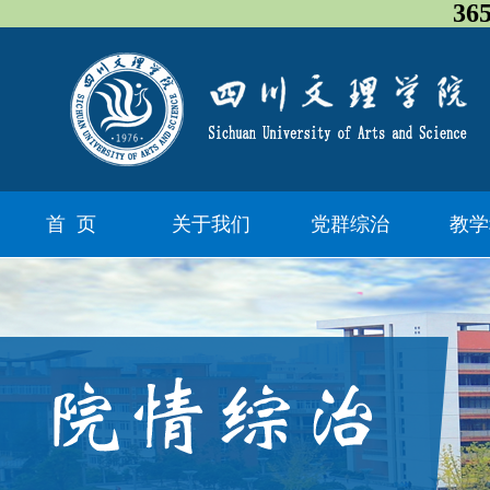
36
首 页
关于我们
党群综治
教学