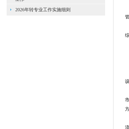
2026年转专业工作实施细则