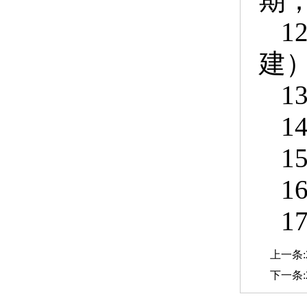
期
1
建
1
1
1
1
1
上一条:
下一条: