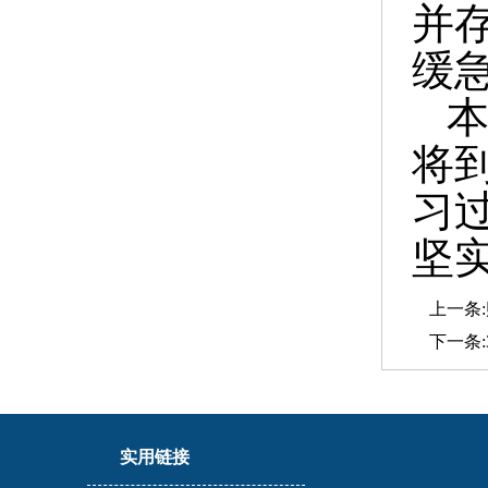
并
缓
将
习
坚
上一条:
下一条:
实用链接