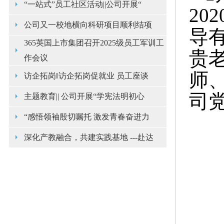
“一站式”员工社区活动||公司开展“
202
公司又一校地横向科研项目顺利结项
导
365英国上市集团召开2025级员工军训工
贵
作会议
师
访企拓岗‖访企拓岗促就业 员工座谈
司
主题教育|| 公司开展“学宪法明初心
“感悟领袖殷切嘱托 激发青春奋进力
深化产教融合，共建实践基地 ---赴达