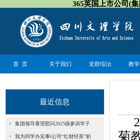
365英国上市公司(集团)
首 页
关于我们
党群综治
教学
最近信息
2
集团领导看望慰问2025级参训学子
菊
我为同学办实事‖公司“红财经英”躬