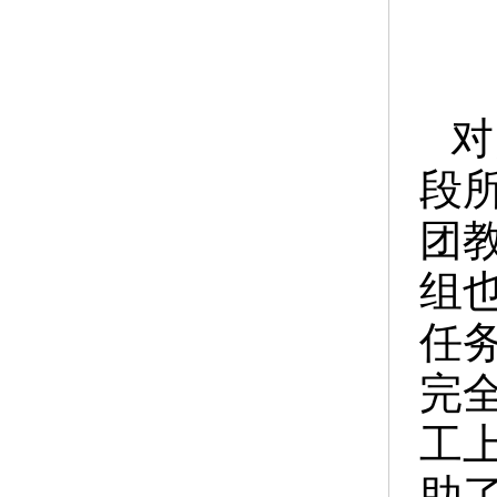
对
段
团
组
任
完
工
助