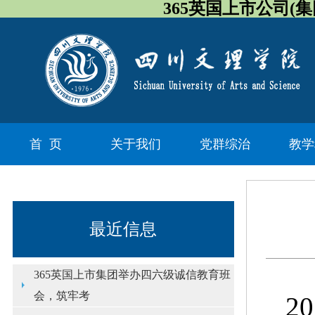
365英国上市公司(集团)
首 页
关于我们
党群综治
教学
最近信息
365英国上市集团举办四六级诚信教育班
会，筑牢考
2