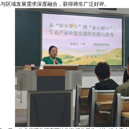
源与区域发展需求深度融合，获得师生广泛好评。