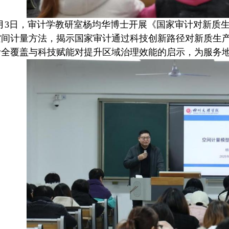
月
3
日，审计学教研室杨均华博士开展《国家审计对新质
空间计量方法，揭示国家审计通过科技创新路径对新质生
计全覆盖与科技赋能对提升区域治理效能的启示，为服务