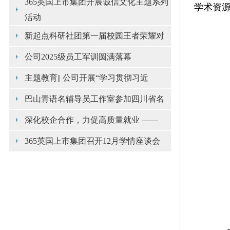
365英国上市集团开展诚信文化主题系列
学术资
活动
新起点科研社团第一届校园王者荣耀对
公司2025级员工军训圆满落幕
主题教育|| 公司开展“学习贯彻习近
巴山青语名辅导员工作室参加四川省名
深化校企合作，力促高质量就业 ——
365英国上市集团召开12月学情座谈会