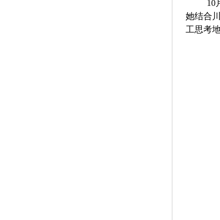
10
她结合
工思考