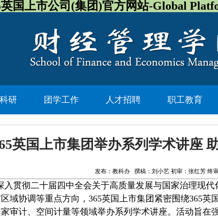
5英国上市公司(集团)官方网站-Global Platf
科研
团学工作
人才招聘
职工教育
365英国上市集团举办系列学术讲座
发布：教科办 撰稿：刘小艺 初审：张红芳 终审：陈熙隆 
深入贯彻二十届四中全会关于高质量发展与国家治理现代
区域协调等重点方向，365英国上市集团紧密围绕365
国家审计、空间计量等领域举办系列学术讲座。活动旨在