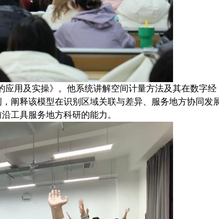
的应用及实操》。他系统讲解空间计量方法及其在数字经
例，阐释该模型在识别区域关联与差异、服务地方协同发
前沿工具服务地方科研的能力。