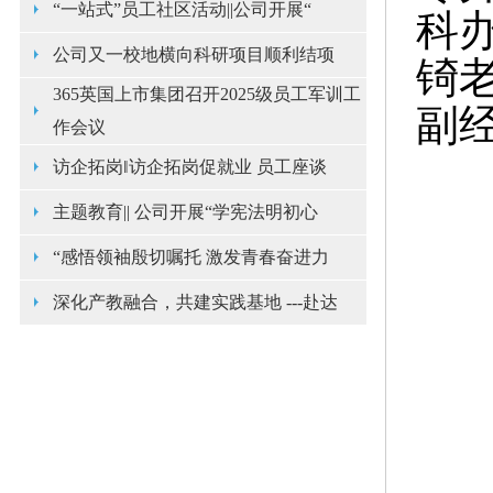
“一站式”员工社区活动||公司开展“
科
公司又一校地横向科研项目顺利结项
锜
365英国上市集团召开2025级员工军训工
副
作会议
访企拓岗‖访企拓岗促就业 员工座谈
主题教育|| 公司开展“学宪法明初心
“感悟领袖殷切嘱托 激发青春奋进力
深化产教融合，共建实践基地 ---赴达